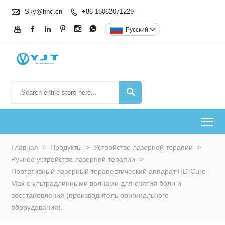

Sky@hnc.cn
+86 18062071229







Pусский


To
Главная
>
Продукты
>
Устройство лазерной терапии
>
Ручное устройство лазерной терапии
>
Портативный лазерный терапевтический аппарат HD-Cure
Max с ультрадлинными волнами для снятия боли и
восстановления (производитель оригинального
оборудования).