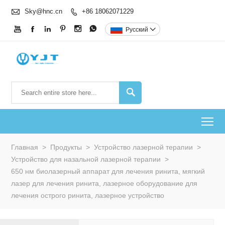

Sky@hnc.cn
+86 18062071229







Pусский


To
Главная
>
Продукты
>
Устройство лазерной терапии
>
Устройство для назальной лазерной терапии
>
650 нм биолазерный аппарат для лечения ринита, мягкий
лазер для лечения ринита, лазерное оборудование для
лечения острого ринита, лазерное устройство