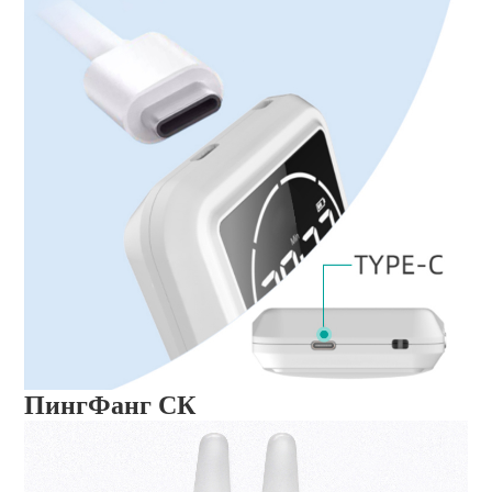
ПингФанг СК