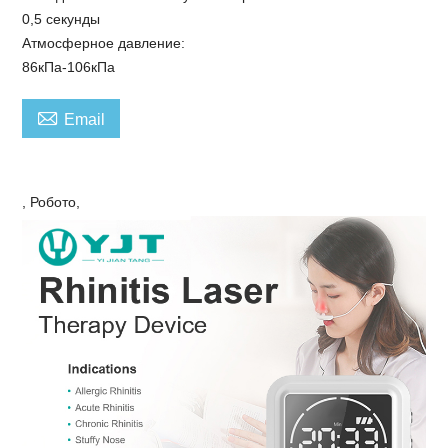
0,5 секунды
Атмосферное давление:
86кПа-106кПа

Email
, Робото,